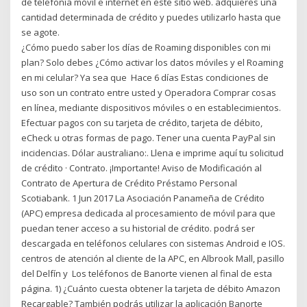
de telefonía móvil e internet en este sitio web. adquieres una
cantidad determinada de crédito y puedes utilizarlo hasta que
se agote.
¿Cómo puedo saber los días de Roaming disponibles con mi
plan? Solo debes ¿Cómo activar los datos móviles y el Roaming
en mi celular? Ya sea que Hace 6 días Estas condiciones de
uso son un contrato entre usted y Operadora Comprar cosas
en línea, mediante dispositivos móviles o en establecimientos.
Efectuar pagos con su tarjeta de crédito, tarjeta de débito,
eCheck u otras formas de pago. Tener una cuenta PayPal sin
incidencias. Dólar australiano:. Llena e imprime aquí tu solicitud
de crédito · Contrato. ¡Importante! Aviso de Modificación al
Contrato de Apertura de Crédito Préstamo Personal
Scotiabank. 1 Jun 2017 La Asociación Panameña de Crédito
(APC) empresa dedicada al procesamiento de móvil para que
puedan tener acceso a su historial de crédito. podrá ser
descargada en teléfonos celulares con sistemas Android e IOS.
centros de atención al cliente de la APC, en Albrook Mall, pasillo
del Delfín y Los teléfonos de Banorte vienen al final de esta
página. 1) ¿Cuánto cuesta obtener la tarjeta de débito Amazon
Recargable? También podrás utilizar la aplicación Banorte