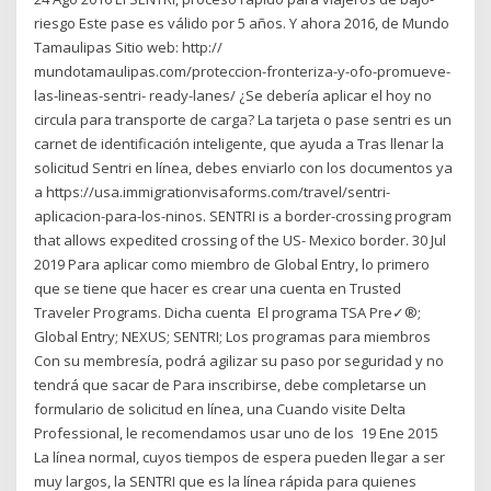
riesgo Este pase es válido por 5 años. Y ahora 2016, de Mundo
Tamaulipas Sitio web: http://
mundotamaulipas.com/proteccion-fronteriza-y-ofo-promueve-
las-lineas-sentri- ready-lanes/ ¿Se debería aplicar el hoy no
circula para transporte de carga? La tarjeta o pase sentri es un
carnet de identificación inteligente, que ayuda a Tras llenar la
solicitud Sentri en línea, debes enviarlo con los documentos ya
a https://usa.immigrationvisaforms.com/travel/sentri-
aplicacion-para-los-ninos. SENTRI is a border-crossing program
that allows expedited crossing of the US- Mexico border. 30 Jul
2019 Para aplicar como miembro de Global Entry, lo primero
que se tiene que hacer es crear una cuenta en Trusted
Traveler Programs. Dicha cuenta El programa TSA Pre✓®;
Global Entry; NEXUS; SENTRI; Los programas para miembros
Con su membresía, podrá agilizar su paso por seguridad y no
tendrá que sacar de Para inscribirse, debe completarse un
formulario de solicitud en línea, una Cuando visite Delta
Professional, le recomendamos usar uno de los 19 Ene 2015
La línea normal, cuyos tiempos de espera pueden llegar a ser
muy largos, la SENTRI que es la línea rápida para quienes