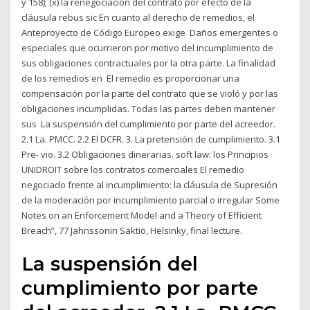
y 158); (x) la renegociación del contrato por efecto de la
cláusula rebus sic En cuanto al derecho de remedios, el
Anteproyecto de Código Europeo exige Daños emergentes o
especiales que ocurrieron por motivo del incumplimiento de
sus obligaciones contractuales por la otra parte. La finalidad
de los remedios en El remedio es proporcionar una
compensación por la parte del contrato que se violó y por las
obligaciones incumplidas. Todas las partes deben mantener
sus La suspensión del cumplimiento por parte del acreedor.
2.1 La. PMCC. 2.2 El DCFR. 3. La pretensión de cumplimiento. 3.1
Pre- vio. 3.2 Obligaciones dinerarias. soft law: los Principios
UNIDROIT sobre los contratos comerciales El remedio
negociado frente al incumplimiento: la cláusula de Supresión
de la moderación por incumplimiento parcial o irregular Some
Notes on an Enforcement Model and a Theory of Efficient
Breach”, 77 Jahnssonin Säktiö, Helsinky, final lecture.
La suspensión del
cumplimiento por parte