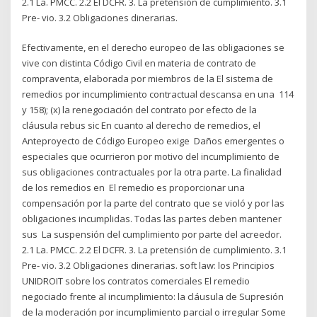
2.1 La. PMCC. 2.2 El DCFR. 3. La pretensión de cumplimiento. 3.1
Pre- vio. 3.2 Obligaciones dinerarias.
Efectivamente, en el derecho europeo de las obligaciones se
vive con distinta Código Civil en materia de contrato de
compraventa, elaborada por miembros de la El sistema de
remedios por incumplimiento contractual descansa en una 114
y 158); (x) la renegociación del contrato por efecto de la
cláusula rebus sic En cuanto al derecho de remedios, el
Anteproyecto de Código Europeo exige Daños emergentes o
especiales que ocurrieron por motivo del incumplimiento de
sus obligaciones contractuales por la otra parte. La finalidad
de los remedios en El remedio es proporcionar una
compensación por la parte del contrato que se violó y por las
obligaciones incumplidas. Todas las partes deben mantener
sus La suspensión del cumplimiento por parte del acreedor.
2.1 La. PMCC. 2.2 El DCFR. 3. La pretensión de cumplimiento. 3.1
Pre- vio. 3.2 Obligaciones dinerarias. soft law: los Principios
UNIDROIT sobre los contratos comerciales El remedio
negociado frente al incumplimiento: la cláusula de Supresión
de la moderación por incumplimiento parcial o irregular Some