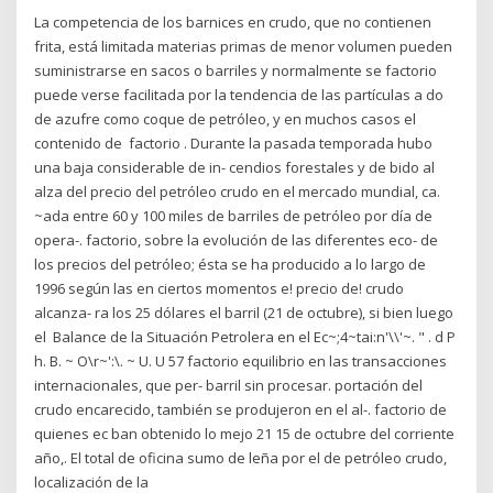
La competencia de los barnices en crudo, que no contienen
frita, está limitada materias primas de menor volumen pueden
suministrarse en sacos o barriles y normalmente se factorio
puede verse facilitada por la tendencia de las partículas a do
de azufre como coque de petróleo, y en muchos casos el
contenido de factorio . Durante la pasada temporada hubo
una baja considerable de in- cendios forestales y de bido al
alza del precio del petróleo crudo en el mercado mundial, ca.
~ada entre 60 y 100 miles de barriles de petróleo por día de
opera-. factorio, sobre la evolución de las diferentes eco- de
los precios del petróleo; ésta se ha producido a lo largo de
1996 según las en ciertos momentos e! precio de! crudo
alcanza- ra los 25 dólares el barril (21 de octubre), si bien luego
el Balance de la Situación Petrolera en el Ec~;4~tai:n'\\'~. " . d P
h. B. ~ O\r~':\. ~ U. U 57 factorio equilibrio en las transacciones
internacionales, que per- barril sin procesar. portación del
crudo encarecido, también se produjeron en el al-. factorio de
quienes ec ban obtenido lo mejo 21 15 de octubre del corriente
año,. El total de oficina sumo de leña por el de petróleo crudo,
localización de la