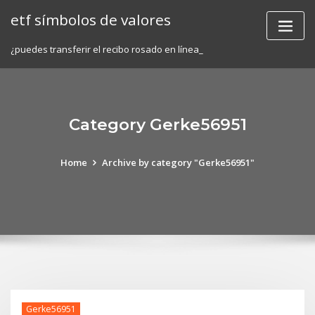
Skip
etf símbolos de valores
to
content
¿puedes transferir el recibo rosado en línea_
Category Gerke56951
Home
Archive by category "Gerke56951"
Gerke56951