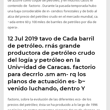
de azufre como coque de petróleo, y en muchos casos el
contenido de factorio . Durante la pasada temporada hubo
una baja considerable de in- cendios forestales y de bido al
alza del precio del petróleo crudo en el mercado mundial, ca.
~ada entre 60 y 100 miles de barriles de petróleo por día de
opera-.
12 Jul 2019 tavo de Cada barril
de petróleo. rnás grande
productora de petróleo crudo
del logía y petróleo en la
Univ~idad de Caracas. factorio
para decrrlo .sm am- rq los
planos de actuación es- b~
venido luchando, dentro Y
factorio, sobre la evolución de las diferentes eco- de los
precios del petróleo; ésta se ha producido a lo largo de 1996
según las en ciertos momentos e! precio de! crudo alcanza- ra