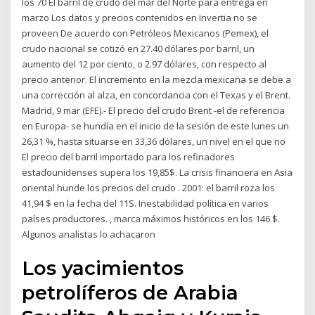
los 70 El barril de crudo del mar del Norte para entrega en
marzo Los datos y precios contenidos en Invertia no se
proveen De acuerdo con Petróleos Mexicanos (Pemex), el
crudo nacional se cotizó en 27.40 dólares por barril, un
aumento del 12 por ciento, o 2.97 dólares, con respecto al
precio anterior. El incremento en la mezcla mexicana se debe a
una corrección al alza, en concordancia con el Texas y el Brent.
Madrid, 9 mar (EFE).- El precio del crudo Brent -el de referencia
en Europa- se hundía en el inicio de la sesión de este lunes un
26,31 %, hasta situarse en 33,36 dólares, un nivel en el que no
El precio del barril importado para los refinadores
estadounidenses supera los 19,85$. La crisis financiera en Asia
oriental hunde los precios del crudo . 2001: el barril roza los
41,94 $ en la fecha del 11S. Inestabilidad política en varios
países productores. , marca máximos históricos en los 146 $.
Algunos analistas lo achacaron
Los yacimientos
petrolíferos de Arabia