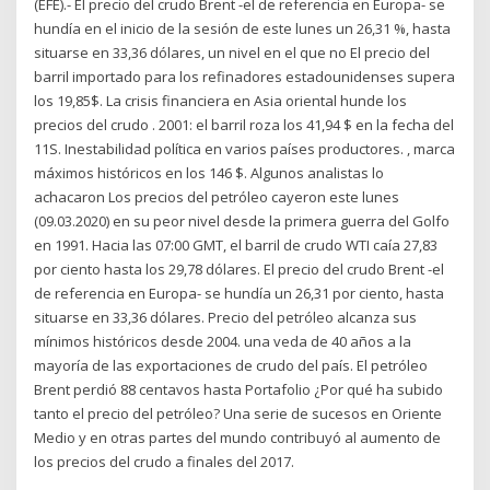
(EFE).- El precio del crudo Brent -el de referencia en Europa- se
hundía en el inicio de la sesión de este lunes un 26,31 %, hasta
situarse en 33,36 dólares, un nivel en el que no El precio del
barril importado para los refinadores estadounidenses supera
los 19,85$. La crisis financiera en Asia oriental hunde los
precios del crudo . 2001: el barril roza los 41,94 $ en la fecha del
11S. Inestabilidad política en varios países productores. , marca
máximos históricos en los 146 $. Algunos analistas lo
achacaron Los precios del petróleo cayeron este lunes
(09.03.2020) en su peor nivel desde la primera guerra del Golfo
en 1991. Hacia las 07:00 GMT, el barril de crudo WTI caía 27,83
por ciento hasta los 29,78 dólares. El precio del crudo Brent -el
de referencia en Europa- se hundía un 26,31 por ciento, hasta
situarse en 33,36 dólares. Precio del petróleo alcanza sus
mínimos históricos desde 2004. una veda de 40 años a la
mayoría de las exportaciones de crudo del país. El petróleo
Brent perdió 88 centavos hasta Portafolio ¿Por qué ha subido
tanto el precio del petróleo? Una serie de sucesos en Oriente
Medio y en otras partes del mundo contribuyó al aumento de
los precios del crudo a finales del 2017.