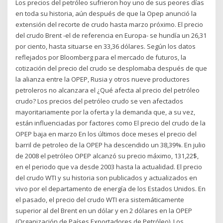
Los precios del petróleo sufrieron hoy uno de sus peores días
en toda su historia, aún después de que la Opep anunció la
extensión del recorte de crudo hasta marzo próximo. El precio
del crudo Brent -el de referencia en Europa- se hundía un 26,31
por ciento, hasta situarse en 33,36 dólares. Según los datos
reflejados por Bloomberg para el mercado de futuros, la
cotización del precio del crudo se desplomaba después de que
la alianza entre la OPEP, Rusia y otros nueve productores
petroleros no alcanzara el ¿Qué afecta al precio del petróleo
crudo? Los precios del petróleo crudo se ven afectados
mayoritariamente por la oferta y la demanda que, a su vez,
están influenciadas por factores como El precio del crudo de la
OPEP baja en marzo En los últimos doce meses el precio del
barril de petroleo de la OPEP ha descendido un 38,39%. En julio
de 2008 el petróleo OPEP alcanzó su precio máximo, 131,22$,
en el periodo que va desde 2003 hasta la actualidad. El precio
del crudo WTI y su historia son publicados y actualizados en
vivo por el departamento de energía de los Estados Unidos. En
el pasado, el precio del crudo WTI era sistemáticamente
superior al del Brent en un dólar y en 2 dólares en la OPEP
(Organización de Países Exportadores de Petróleo). Los