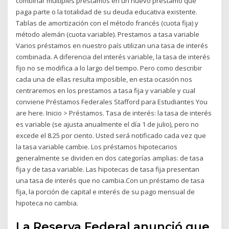
combinar múltiples préstamos en un nuevo préstamo que
paga parte o la totalidad de su deuda educativa existente.
Tablas de amortización con el método francés (cuota fija) y
método alemán (cuota variable). Prestamos a tasa variable
Varios préstamos en nuestro país utilizan una tasa de interés
combinada. A diferencia del interés variable, la tasa de interés
fijo no se modifica a lo largo del tiempo. Pero como describir
cada una de ellas resulta imposible, en esta ocasión nos
centraremos en los prestamos a tasa fija y variable y cual
conviene Préstamos Federales Stafford para Estudiantes You
are here. Inicio > Préstamos. Tasa de interés: la tasa de interés
es variable (se ajusta anualmente el día 1 de julio), pero no
excede el 8.25 por ciento. Usted será notificado cada vez que
la tasa variable cambie. Los préstamos hipotecarios
generalmente se dividen en dos categorías amplias: de tasa
fija y de tasa variable. Las hipotecas de tasa fija presentan
una tasa de interés que no cambia.Con un préstamo de tasa
fija, la porción de capital e interés de su pago mensual de
hipoteca no cambia.
La Reserva Federal anunció que